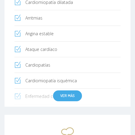
Cardiomiopatía dilatada
Arritmias
Angina estable
Ataque cardíaco
Cardiopatías
Cardiomiopatía isquémica
VER MÁS
Enfermedad coronaria (CHD)
Enfermedad cardíaca isquémica
Ateroesclerosis