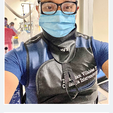
Paciente
Una excelente visita incluyendo un
trato amable, mucho
profesionalismo y una magnífica
explicación medica
Paciente