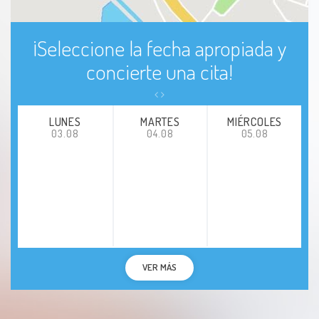
Miocardiopatías
¡Seleccione la fecha apropiada y
concierte una cita!
LUNES
MARTES
MIÉRCOLES
03.08
04.08
05.08
VER MÁS