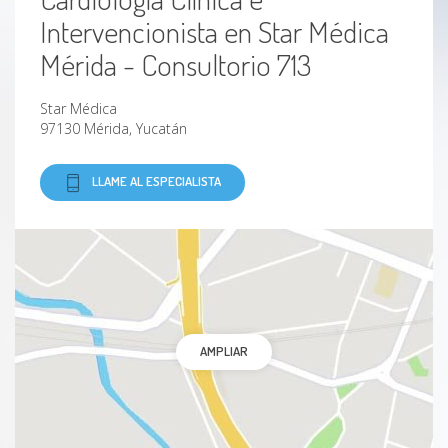
Intervencionista en Star Médica
Cardiopatía hipertensiva
Mérida - Consultorio 713
Infarto agudo de miocardio
Star Médica
97130 Mérida, Yucatán
Pericarditis
LLAME AL ESPECIALISTA
Infarto de miocardio
Estenosis mitral
Síncope
AMPLIAR
Taquicardia
Hipertensión pulmonar