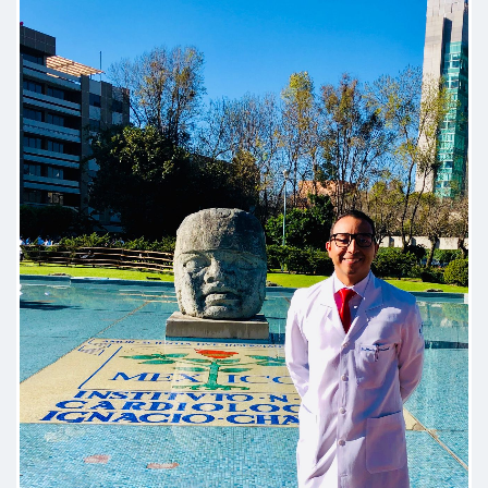
Atención y explicación clara,
sencilla , me inspira confianza,
seguridad
Paciente
Excelente Explicación, ser humano,
tratamiento conveniente, y muy
empático con sus pacientes...